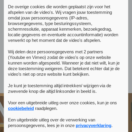
spoedklinieken en Herstelondersteunende
De overige cookies die worden geplaatst zijn voor het
Vervolgklinieken. Alle locaties en
afspelen van de video's. Wij vragen jouw toestemming
omdat jouw persoonsgegevens (IP-adres,
contactgegevens op een rij.
browsergegevens, type besturingssysteem,
schermresolutie, apparaat kenmerken, bezoekgedrag,
locatie gegevens en eventuele accountinformatie) worden
We werken vanuit
20 locaties
, verdeeld over heel
verwerkt op het moment dat de video's afspelen.
Amsterdam.
Wij delen deze persoonsgegevens met 2 partners
Snel naar :
FACT
/
VIP
/
Ondersteuning & Herstel
/
(Youtube en Vimeo) zodat de video's op onze website
kunnen worden afgespeeld. Wanneer je dat niet wilt, kun je
Spoedklinieken
/
HOV
/
Trace
deze toestemming weigeren. Dat betekent echter dat je de
video’s niet op onze website kunt bekijken.
Je kunt je toestemming altijd intrekken/ wijzigen via de
zwevende knop die altijd linksonder in beeld is.
Voor een uitgebreide uitleg over onze cookies, kun je ons
cookiebeleid
raadplegen.
Een uitgebreide uitleg over de verwerking van
persoonsgegevens, lees je in onze
privacyverklaring
.