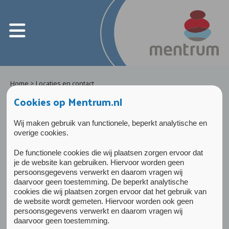
Home
>
Locaties en contact
Cookies op Mentrum.nl
Lees voor
Locaties en contact
Wij maken gebruik van functionele, beperkt analytische en
overige cookies.
Mentrum behandelt mensen met ernstig
De functionele cookies die wij plaatsen zorgen ervoor dat
langdurende psychiatrische problematiek,
je de website kan gebruiken. Hiervoor worden geen
persoonsgegevens verwerkt en daarom vragen wij
soms in combinatie met
daarvoor geen toestemming. De beperkt analytische
verslavingsproblematiek. Dat doen wij zoveel
cookies die wij plaatsen zorgen ervoor dat het gebruik van
de website wordt gemeten. Hiervoor worden ook geen
mogelijk in en met de eigen omgeving van
persoonsgegevens verwerkt en daarom vragen wij
onze cliënten en daarnaast in onze
daarvoor geen toestemming.