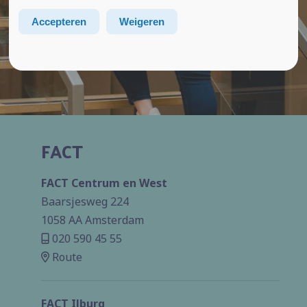
Accepteren
Weigeren
FACT
FACT Centrum en West
Baarsjesweg 224
1058 AA Amsterdam
020 590 45 55
Route
FACT IJburg