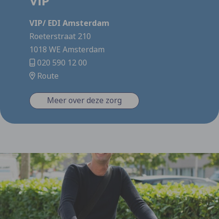
VIP
VIP/ EDI Amsterdam
Roeterstraat 210
1018 WE Amsterdam
020 590 12 00
Route
Meer over deze zorg