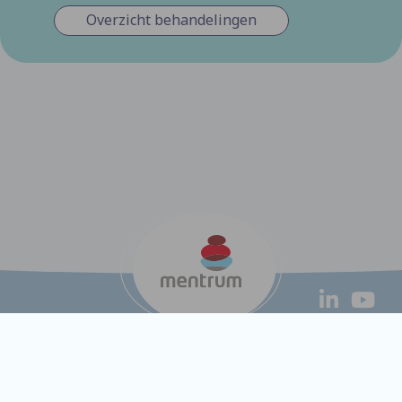
Overzicht behandelingen
Disclaimer
|
Privacyverklaring
|
Cookiebeleid
|
© 2026 Mentrum
-
Alle rechten voorbehouden
|
Realisatie:
Lemon