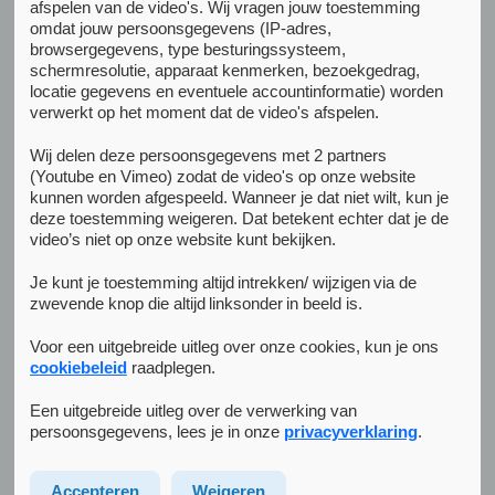
afspelen van de video's. Wij vragen jouw toestemming
We adviseren je iemand mee te nemen naar het
omdat jouw persoonsgegevens (IP-adres,
browsergegevens, type besturingssysteem,
gesprek. Bijvoorbeeld je partner, een familielid of
schermresolutie, apparaat kenmerken, bezoekgedrag,
vriend. Want je
partner, familie of vrienden
kunnen je
locatie gegevens en eventuele accountinformatie) worden
verwerkt op het moment dat de video's afspelen.
steunen tijdens en na je behandeling.
Wat neem je mee naar het intake
Wij delen deze persoonsgegevens met 2 partners
(Youtube en Vimeo) zodat de video's op onze website
gesprek?
kunnen worden afgespeeld. Wanneer je dat niet wilt, kun je
deze toestemming weigeren. Dat betekent echter dat je de
Zorg ervoor dat je het volgende bij je hebt:
video’s niet op onze website kunt bekijken.
Je kunt je toestemming altijd intrekken/ wijzigen via de
een geldig identiteitsbewijs;
zwevende knop die altijd linksonder in beeld is.
een zorgpas of kopie van je zorgpolis;
Voor een uitgebreide uitleg over onze cookies, kun je ons
een medicatieoverzicht: daarin staat welke
cookiebeleid
raadplegen.
medicijnen je gebruikt, hoe vaak en hoe veel. Het
medicatieoverzicht vraag je op bij je apotheek;
Een uitgebreide uitleg over de verwerking van
persoonsgegevens, lees je in onze
privacyverklaring
.
een verwijsbrief: heb je die nog niet? Vraag dan
een verwijsbrief op bij de huisarts of bij de
Accepteren
Weigeren