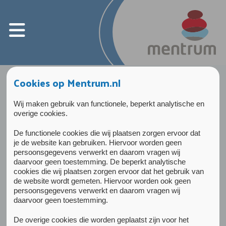
Cookies op Mentrum.nl
Home
>
Ik ben cliënt
>
Dit moet je weten over de intake
Wij maken gebruik van functionele, beperkt analytische en
Lees voor
Dit moet je weten over de
overige cookies.
intake
De functionele cookies die wij plaatsen zorgen ervoor dat
je de website kan gebruiken. Hiervoor worden geen
persoonsgegevens verwerkt en daarom vragen wij
In het eerste gesprek bij Mentrum proberen
daarvoor geen toestemming. De beperkt analytische
cookies die wij plaatsen zorgen ervoor dat het gebruik van
wij duidelijk te krijgen welke hulp je precies
de website wordt gemeten. Hiervoor worden ook geen
nodig hebt.
persoonsgegevens verwerkt en daarom vragen wij
daarvoor geen toestemming.
Het intakegesprek duurt
75 minuten.
De overige cookies die worden geplaatst zijn voor het